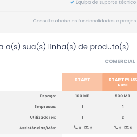
Equipa de suporte técnico 
Consulte abaixo as funcionalidades e preços 
a a(s) sua(s) linha(s) de produto(s)
COMERCIAL
START
START PLUS
NOVO
Espaço:
100 MB
500 MB
Empresas:
1
1
Utilizadores:
1
2
Assistências/Mês:
0
2
2
5