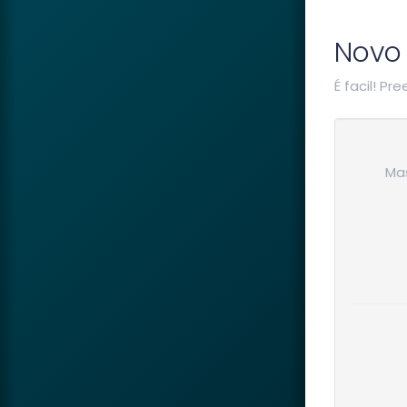
Novo 
É facil! P
Mas