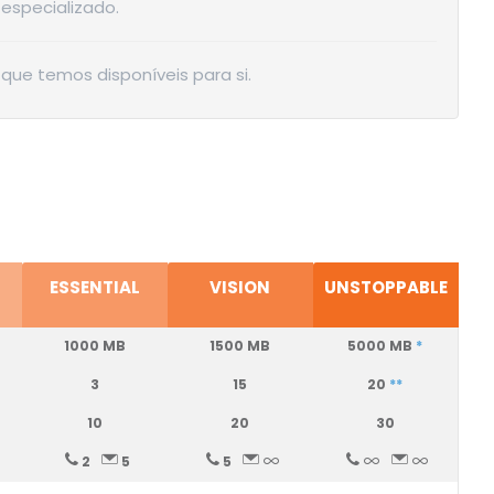
especializado.
que temos disponíveis para si.
ESSENTIAL
VISION
UNSTOPPABLE
1000 MB
1500 MB
5000 MB
*
3
15
20
**
10
20
30
2
5
5