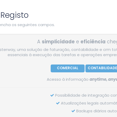
Registo
reencha os seguintes campos.
A
simplicidade
e
eficiência
cheg
terway, uma solução de faturação, contabilidade e crm tot
essenciais à execução das tarefas e operações empresa
COMERCIAL
CONTABILIDADE
Acesso à informação
anytime, anyw
Possibilidade de integração co
Atualizações legais automáti
Backups diários auto